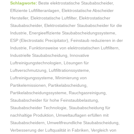
Schlagworte:
Beste elektrostatische Staubabscheider
,
Effiziente Luftfilteranlagen
,
Elektrostatische Abscheider
Hersteller
,
Elektrostatische Luftfilter
,
Elektrostatischer
Staubabscheider
,
Elektrostatischer Staubabscheider für die
Industrie
,
Energieeffiziente Staubabscheidungssysteme
,
ESP (Electrostatic Precipitator)
,
Feinstaub reduzieren in der
Industrie
,
Funktionsweise von elektrostatischen Luftfiltern
,
Industrielle Staubabscheidung
,
Innovative
Luftreinigungstechnologien
,
Lösungen für
Luftverschmutzung
,
Luftfiltrationssysteme
,
Luftreinigungssysteme
,
Minimierung von
Partikelemissionen
,
Partikelabscheidung
,
Partikelabscheidungssysteme
,
Rauchgasreinigung
,
Staubabscheider für hohe Feinstaubbelastung
,
Staubabscheider Technologie
,
Staubabscheidung für
nachhaltige Produktion
,
Umweltauflagen erfüllen mit
Staubabscheidern
,
Umweltfreundliche Staubabscheidung
,
Verbesserung der Luftqualität in Fabriken
,
Vergleich von